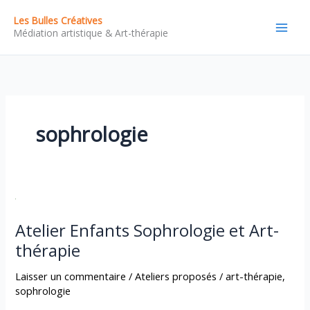
Aller
Les Bulles Créatives
au
Médiation artistique & Art-thérapie
contenu
sophrologie
Atelier
Enfants
Sophrologie
et
Atelier Enfants Sophrologie et Art-
Art-
thérapie
thérapie
Laisser un commentaire
/
Ateliers proposés
/
art-thérapie
,
sophrologie