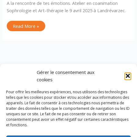
A la rencontre de tes émotions. Atelier en coanimation
Sophrologie et Art-thérapie le 9 avril 2025 à Landrévarzec.
Read More »
Gérer le consentement aux
Tatiana BOUGER
cookies
SIREN : 919170985
Pour offrir les meilleures expériences, nous utilisons des technologies
Briec/Edern - Finistère
telles que les cookies pour stocker et/ou accéder aux informations des
appareils. Le fait de consentir à ces technologies nous permettra de
06 76 96 29 40
traiter des données telles que le comportement de navigation ou les ID
uniques sur ce site. Le fait de ne pas consentir ou de retirer son
Mentions légales
consentement peut avoir un effet négatif sur certaines caractéristiques
et fonctions.
Politique de cookies (UE)
Contact