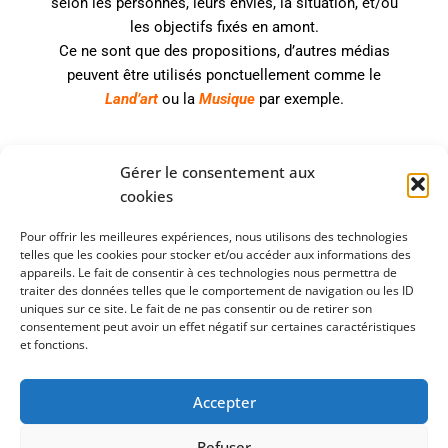
selon les personnes, leurs envies, la situation, et/ou
les objectifs fixés en amont.
Ce ne sont que des propositions, d’autres médias
peuvent être utilisés ponctuellement comme le
Land’art
ou la
Musique
par exemple.
Gérer le consentement aux
Tatiana BOUGER
cookies
SIREN : 919170985
Pour offrir les meilleures expériences, nous utilisons des technologies
Briec/Edern - Finistère
telles que les cookies pour stocker et/ou accéder aux informations des
appareils. Le fait de consentir à ces technologies nous permettra de
06 76 96 29 40
traiter des données telles que le comportement de navigation ou les ID
uniques sur ce site. Le fait de ne pas consentir ou de retirer son
Mentions légales
consentement peut avoir un effet négatif sur certaines caractéristiques
et fonctions.
Politique de cookies (UE)
Contact
Accepter
Refuser