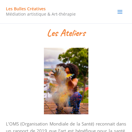
Aller
Les Bulles Créatives
au
Médiation artistique & Art-thérapie
contenu
Les Ateliers
L’OMS (Organisation Mondiale de la Santé) reconnait dans
un rapport de 2019 que l’art est bénéfique pour la santé.