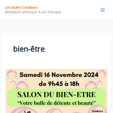
Aller
Les Bulles Créatives
au
Médiation artistique & Art-thérapie
contenu
bien-être
Salon
du
Bien-
être
à
Briec
–
Réseau
Labell
Pro